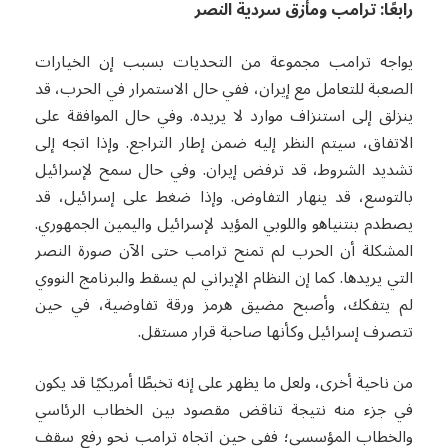
رابعًا: ترامب ومأزق سردية النصر
يواجه ترامب مجموعة من التحديات بسبب إن الخيارات
الصعبة للتعامل مع إيران، ففي حال الاستمرار في الحرب، قد
ينزلق إلى استنزاف موارد لا يريده. وفي حال الموافقة على
الاتفاق، سيتم النظر إليه ضمن إطار التراجع. وإذا اتجه إلى
تشديد الشروط، قد ترفض إيران. وفي حال سمح لإسرائيل
بالتوسع، قد ينهار التفاوض. وإذا ضغط على إسرائيل، قد
يصطدم بنتنياهو واللوبي المؤيد لإسرائيل واليمين الجمهوري.
المشكلة أن الحرب لم تمنح ترامب حتى الآن صورة النصر
التي يريدها. كما إن النظام الإيراني لم يسقط والبرنامج النووي
لم يتفكك، وأصبح مضيق هرمز ورقة تفاوضية، في حين
تتصرف إسرائيل وكأنها صاحبة قرار مستقل.
من ناحية أخرى، ولعل ما يظهر على إنه تخبطًا أمريكيًا قد يكون
في جزء منه نتيجة تناقض مقصود بين الخطاب الرئاسي
والخطاب المؤسسي؛ ففي حين اتجاه ترامب نحو رفع سقف