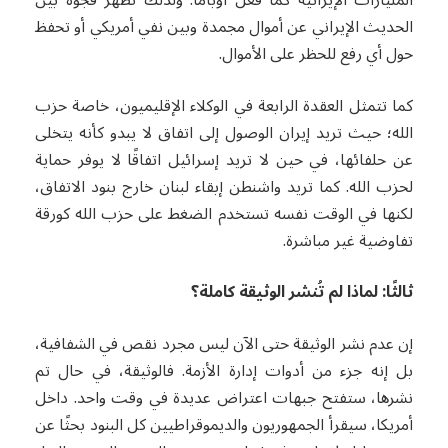
المليارات الإيرانية كما فعل أوباما. ولذلك تظهر فجوة بين
الحديث الإيراني عن أموال مجمدة وبين نفي أمريكي أو تحفظ
حول أي رفع للحظر على الأموال.
كما تتمثل العقدة الرابعة في الوكلاء الإقليميون، خاصة حزب
الله؛ حيث تريد إيران الوصول إلى اتفاق لا يبدو كأنه يتخلى
عن حلفائها، في حين لا تريد إسرائيل اتفاقًا لا يوفر حماية
لحزب الله. كما تريد واشنطن إبقاء لبنان خارج بنود الاتفاق،
لكنها في الوقت نفسه تستخدم الضغط على حزب الله كورقة
تفاوضية غير مباشرة.
ثالثًا: لماذا لم تُنشر الوثيقة كاملة؟
إن عدم نشر الوثيقة حتى الآن ليس مجرد نقص في الشفافية،
بل إنه جزء من أدوات إدارة الأزمة. فالوثيقة، في حال تم
نشرها، ستفتح جبهات اعتراض عديدة في وقت واحد. داخل
أمريكا، سيقرأ الجمهوريون والديموقراطيين كل البنود بحثًا عن