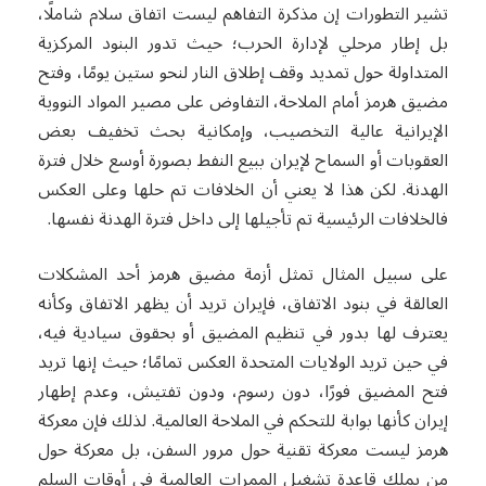
تشير التطورات إن مذكرة التفاهم ليست اتفاق سلام شاملًا،
بل إطار مرحلي لإدارة الحرب؛ حيث تدور البنود المركزية
المتداولة حول تمديد وقف إطلاق النار لنحو ستين يومًا، وفتح
مضيق هرمز أمام الملاحة، التفاوض على مصير المواد النووية
الإيرانية عالية التخصيب، وإمكانية بحث تخفيف بعض
العقوبات أو السماح لإيران ببيع النفط بصورة أوسع خلال فترة
الهدنة. لكن هذا لا يعني أن الخلافات تم حلها وعلى العكس
فالخلافات الرئيسية تم تأجيلها إلى داخل فترة الهدنة نفسها.
على سبيل المثال تمثل أزمة مضيق هرمز أحد المشكلات
العالقة في بنود الاتفاق، فإيران تريد أن يظهر الاتفاق وكأنه
يعترف لها بدور في تنظيم المضيق أو بحقوق سيادية فيه،
في حين تريد الولايات المتحدة العكس تمامًا؛ حيث إنها تريد
فتح المضيق فورًا، دون رسوم، ودون تفتيش، وعدم إطهار
إيران كأنها بوابة للتحكم في الملاحة العالمية. لذلك فإن معركة
هرمز ليست معركة تقنية حول مرور السفن، بل معركة حول
من يملك قاعدة تشغيل الممرات العالمية في أوقات السلم