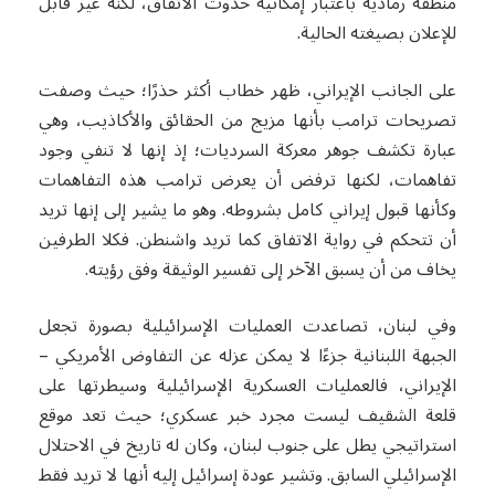
منطقة رمادية باعتبار إمكانية حدوث الاتفاق، لكنه غير قابل
للإعلان بصيغته الحالية.
على الجانب الإيراني، ظهر خطاب أكثر حذرًا؛ حيث وصفت
تصريحات ترامب بأنها مزيج من الحقائق والأكاذيب، وهي
عبارة تكشف جوهر معركة السرديات؛ إذ إنها لا تنفي وجود
تفاهمات، لكنها ترفض أن يعرض ترامب هذه التفاهمات
وكأنها قبول إيراني كامل بشروطه. وهو ما يشير إلى إنها تريد
أن تتحكم في رواية الاتفاق كما تريد واشنطن. فكلا الطرفين
يخاف من أن يسبق الآخر إلى تفسير الوثيقة وفق رؤيته.
وفي لبنان، تصاعدت العمليات الإسرائيلية بصورة تجعل
الجبهة اللبنانية جزءًا لا يمكن عزله عن التفاوض الأمريكي –
الإيراني، فالعمليات العسكرية الإسرائيلية وسيطرتها على
قلعة الشقيف ليست مجرد خبر عسكري؛ حيث تعد موقع
استراتيجي يطل على جنوب لبنان، وكان له تاريخ في الاحتلال
الإسرائيلي السابق. وتشير عودة إسرائيل إليه أنها لا تريد فقط