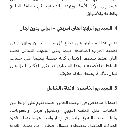
هرمز إلى مركز الأزمة، ويهدد بالتصعيد في منطقة الخليج
والطاقة والأسواق.
4. السيناريو الرابع: اتفاق أمريكي – إيراني بدون لبنان
يقوم هذا السيناريو على نجاح كل من واشنطن وطهران في
تجميد الحرب المباشرة، بينما يبقى الجنوب اللبناني تحت
النار. عندها سيظهر الاتفاق كأنه صفقة بينهما على حساب
الساحات الأضعف. وهذا السيناريو قد يكون الأكثر تأثيرًا على
لبنان، لأنه لا يمنحه سلامًا حقيقيًا.
5. السيناريو الخامس: الاتفاق الشامل
احتماله منخفض في الوقت الحالي؛ حيث يقوم على الربط بين
الملفات مثل الملف النووي، ومضيق هرمز، والعقوبات،
ولبنان وحزب الله وإسرائيل في إطار واحد. وهو ما يتجاوز قدرة
المذكرة المؤقتة، ويصطدم بسؤال جوهري: من يملك القدرة