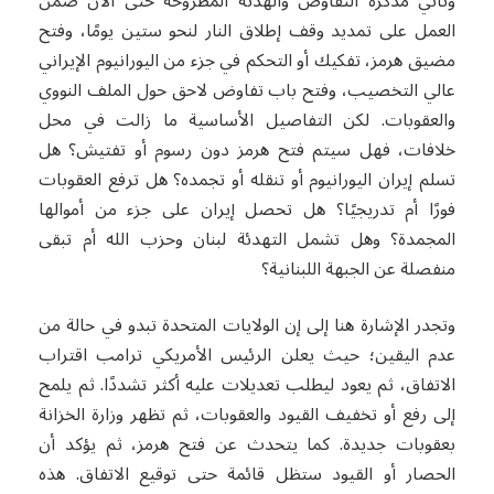
وتأتي مذكرة التفاوض والهدنة المطروحة حتى الآن ضمن
العمل على تمديد وقف إطلاق النار لنحو ستين يومًا، وفتح
مضيق هرمز، تفكيك أو التحكم في جزء من اليورانيوم الإيراني
عالي التخصيب، وفتح باب تفاوض لاحق حول الملف النووي
والعقوبات. لكن التفاصيل الأساسية ما زالت في محل
خلافات، فهل سيتم فتح هرمز دون رسوم أو تفتيش؟ هل
تسلم إيران اليورانيوم أو تنقله أو تجمده؟ هل ترفع العقوبات
فورًا أم تدريجيًا؟ هل تحصل إيران على جزء من أموالها
المجمدة؟ وهل تشمل التهدئة لبنان وحزب الله أم تبقى
منفصلة عن الجبهة اللبنانية؟
وتجدر الإشارة هنا إلى إن الولايات المتحدة تبدو في حالة من
عدم اليقين؛ حيث يعلن الرئيس الأمريكي ترامب اقتراب
الاتفاق، ثم يعود ليطلب تعديلات عليه أكثر تشددًا. ثم يلمح
إلى رفع أو تخفيف القيود والعقوبات، ثم تظهر وزارة الخزانة
بعقوبات جديدة. كما يتحدث عن فتح هرمز، ثم يؤكد أن
الحصار أو القيود ستظل قائمة حتى توقيع الاتفاق. هذه