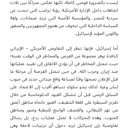
ليست بالضرورة فوضى كاملة، لكنها تعكس صراعًا بين ثلاث
اتجاهات داخل الإدارة الأمريكية: رؤية ترامب التي تبحث عن
سردية للنصر، والمؤسسة الأمنية التي تريد ضمانات، ولغة
السياسة الداخلية التي تتخوف من هجوم الجمهوريين والصقور
واللوبي المؤيد لإسرائيل.
أما إسرائيل، فإنها تنظر إلى التفاوض الأمريكي – الإيراني
كنافذة توفر مجموعة من الفرص والمخاطر في الوقت نفسه؛
حيث تتمثل المخاطر في أن يؤدي الاتفاق إلى تقييد عملياتها
ضد إيران وحزب الله، في حين تتمثل الفرصة أن مرحلة ما
قبل الإعلان تمنحها وقتًا لصناعة واقع ميداني جديد في جنوب
لبنان وغزة. لذلك يبدو سلوك نتنياهو أقرب إلى الاعتماد على
السباق الزمني قبل أن تتشكل القيود الدبلوماسية من خلال
تعزيز السيطرة على قلعة الشقيف، العبور باتجاه مناطق أعمق
من نهر الليطاني، والقصف الواسع للنبطية وصور ومناطق
الجنوب، وهذه التحركات لا تمثل عمليات ردع، بل رسائل
تفاوضية بإن إسرائيل تريد دخول أي ترتيبات لاحقة وهي