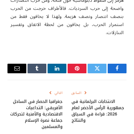
هرمز إلى ضغوط دبلوماسية حول فتحه، ومن حرب انتصارات
واضحة إلى حرب السرديات. فالأطراف خرجت من الحرب
بنصف انتصار ونصف هزيمة. ولهذا لا يخافون فقط من
استمرار الحرب، بل يخافون من لحظة الاتفاق وتفسير
التنازلات.
فيسبوك
تويتر
بينتيريست
لينكدإن
Tumblr
البريد
الإلكترو
السابق
التالي
الانتخابات البرلمانية في
جغرافيا الحصار في الساحل
جمهورية الرأس الأخضر لعام
الأفريقي: التداعيات
2026: قراءة في السياق
الاقتصادية والأمنية لتحركات
والنتائج
جماعة نصرة الإسلام
والمسلمين