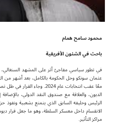
محمود سامح همام
باحث في الشئون الأفريقية
في تطور سياسي مفاجئ أثر على المشهد السنغالي، قام
عثمان سونكو وحل الحكومة بالكامل، بعد أشهر من الت
معًا عقب انتخابات عام 2024. وج
الديون، والعلاقة مع صندوق النقد الدولي، بالإضافة
الرئيس وحليفه السابق الذي يتمتع بشعبية ونفوذ ح
الانقسام داخل معسكر السلطة، وهو ما جعل قرار ديوم
مراكز التأثير.