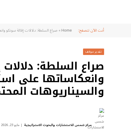
أنت الآن تتصفح:
Home
»
صراع السلطة: دلالات إقالة سونكو وانع
تقدير موقف
صراع السلطة: دلالات 
وانعكاساتها على است
والسيناريوهات المحتم
مركز شمس للاستشارات والبحوث الاستراتيجية
مايو 23, 2026