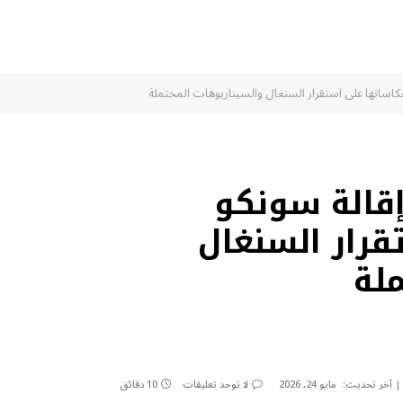
كاساتها على استقرار السنغال والسيناريوهات المحتملة
إقالة سونكو
قرار السنغال
لة
آخر تحديث:
مايو 24, 2026
لا توجد تعليقات
10 دقائق