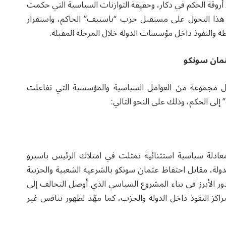
روقة الحكم في دكار، وحقيقة التوازنات السياسية التي حكمت
ت هذا التحول على مستقبل حزب “باستيف” الحاكم، واستقرار
ة والنفوذ داخل مؤسسات الدولة خلال المرحلة المقبلة.
عثمان سونكو
ل مجموعة من العوامل السياسية والمؤسسية التي تفاعلت
لى الحكم، وذلك على النحو التالي:
ابات الرئاسية لعام 2024، تشكلت معادلة سياسية استثنائية تمثلت في امتلاك الرئيس باسيرو
لة، مقابل احتفاظ عثمان سونكو بالشرعية الشعبية والحزبية
ر الأبرز في بناء المشروع السياسي الذي أوصل التحالف إلى
اكز النفوذ داخل الدولة والحزب، كما مهّد لظهور تنافس غير