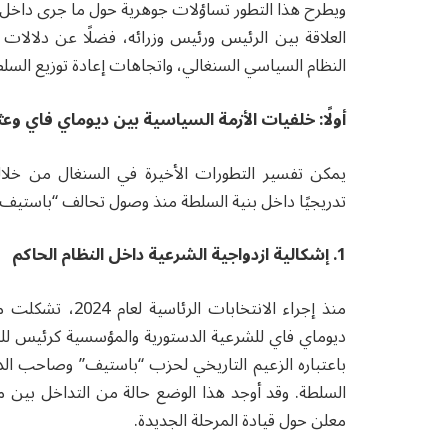
ويطرح هذا التطور تساؤلات جوهرية حول ما جرى داخل أ
العلاقة بين الرئيس ورئيس وزرائه، فضلًا عن دلالا
النظام السياسي السنغالي، واتجاهات إعادة توزيع السلط
أولًا: خلفيات الأزمة السياسية بين ديوماي فاي و
يمكن تفسير التطورات الأخيرة في السنغال من خلا
تدريجيًا داخل بنية السلطة منذ وصول تحالف “باستيف” إ
1. إشكالية ازدواجية الشرعية داخل النظام الحاكم
منذ إجراء الانتخ
ديوماي فاي للشرعية الدستورية والمؤسسية كرئيس للدو
باعتباره الزعيم التاريخي لحزب “باستيف” وصاحب الدو
السلطة. وقد أوجد هذا الوضع حالة من التداخل بين مر
معلن حول قيادة المرحلة الجديدة.