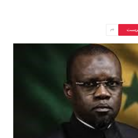
يريست