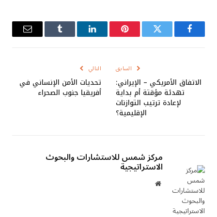
فيسبوك
تويتر
بينتيريست
لينكدإن
Tumblr
البريد
الإلكترو
السابق
التالي
الاتفاق الأمريكي – الإيراني:
تحديات الأمن الإنساني في
تهدئة مؤقتة أم بداية
أفريقيا جنوب الصحراء
لإعادة ترتيب التوازنات
الإقليمية؟
مركز شمس للاستشارات والبحوث
الاستراتيجية
موقع
الويب