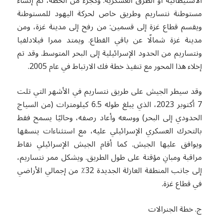
الاستيطانية أو الطرق العسكرية. وكجزء من الخطة، تم إنشاء
مستوطنة نتساريم وطريق خاص لحركة اليهود للمستوطنة
ويقسم قطاع غزة إلى قسمين: من رفح إلى مدينة غزة، ومن
مدينة غزة شمالًا عن باقي القطاع. ويمتد ممرا فيلادلفيا
ونتساريم من الحدود الإسرائيلية إلى البحر المتوسط. وقد تم
إخلاء هذا المحور مع تنفيذ خطة فك الارتباط في عام 2005.
وقد سيطر الجيش على طريق نتساريم في الأشهر التي تلت
7 أكتوبر 2023، الذي يبلغ طوله 6.5 كيلومترات (من السياج
الحدودي إلى البحر) ووسعه وأعاد رصفه، وحاليًا يسمح فقط
بالتحرك العسكري الإسرائيلي عليه، مع استثناءات ينسقها
ويوافق عليها الجيش. كما أقام الجيش الإسرائيلي نقاط
مراقبة ومبانِ مؤقتة على طول الطريق. ويشكل ممر نتساريم،
إلى جانب المنطقة العازلة الجديدة 32٪ من إجمالي الأراضي
في قطاع غزة.
ج. خطة الجنرالات