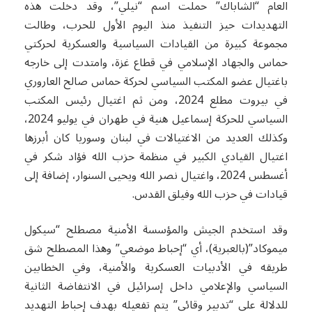
العام “الشاباك” حملت اسم “نيلي”، وقد دخلت هذه
التهديدات حيز التنفيذ منذ اليوم الأول للحرب، وطالت
مجموعة كبيرة من القيادات السياسية والعسكرية لحركتي
حماس والجهاد الإسلامي في قطاع غزة، وامتدت إلى خارجه
باغتيال عضو المكتب السياسي لحركة حماس صالح العاروري
في بيروت مطلع 2024، ومن ثم اغتيال رئيس المكتب
السياسي للحركة إسماعيل هنية في طهران في يوليو 2024،
وكذلك العديد من الاغتيالات في لبنان وسوريا كان أبرزها
اغتيال القيادي الكبير في منظمة حزب الله فؤاد شكر في
أغسطس 2024، واغتيال نصر الله ويحيى السنوار، إضافة إلى
قيادات في حزب الله وفيلق القدس.
وقد استخدم الجيش والمؤسسة الأمنية مصطلح “سيكول
ميموكاد”(بالعبرية)، أي “إحباط موضعي” وهذا المصطلح شق
طريقه في الأدبيات العسكرية والأمنية، وفي الخطابين
السياسي والإعلامي داخل إسرائيل في الانتفاضة الثانية
للدلالة على “تدبير وقائي” يتم تفعيله بهدف إحباط التهديد