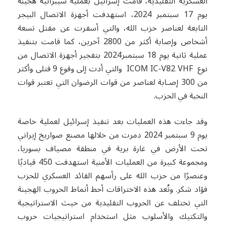
العسكرية التقليدية، قامت إسرائيل بعملية سيبرانية هجينة
يوم 17 سبتمبر 2024، استهدفت أجهزة الاتصال البيجر
التابعة لعناصر حزب الله، والتي أسفرت عن مقتل تسعة
أشخاص وإصابة أكثر من 2800 آخرين، كما قامت بتنفيذ
عملية ثانية يوم 18 سبتمبر2024 بتفجير أجهزة الاتصال من
نوع ICOM IC-V82 VHF والتي أدت إلى وقوع 9 قتلى وأكثر
من 300 إصـابة لعناصر من قوات الرضوان التي تعتبر قوات
النخبة في الحزب.
وقد جاءت هذه العمليات بعد تنفيذ إسرائيل لعملية خاصة
يوم 9 سبتمبر 2024 دمرت من خلالها مصنع صواريخ إيراني
تحت الأرض في غارة برية في منطقة مصياف بسوريا،
ومجموعة كبيرة من العمليات الأمنية استهدفت 450 قياديًا
وعنصرًا من حزب الله على رأسهم القائد العسكري للحزب
فؤاد شكر. وتُعد هذه الاختراقات أحط أنماط الحروب الهجينة
التي تختلف عن الحروب التقليدية من حيث الاستراتيجية
والتكتيك والأسلوب مثل استخدام استراتيجيات حروب