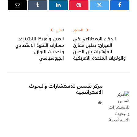
فيسبوك
تويتر
بينتيريست
لينكدإن
Tumblr
البريد
الإلكترو
السابق
التالي
الذكاء الاصطناعي في
الصين وأمريكا اللاتينية:
الميزان: تحليل مقارن
مسارات النفوذ الاقتصادي
للمؤشرات بين الصين
وتحديات التوازن
والولايات المتحدة الأمريكية
الجيوسياسي
مركز شمس للاستشارات والبحوث
الاستراتيجية
موقع
الويب