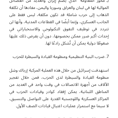
بـ”محور المقاومة” الذي يضم إيران والعديد من الفصائل
الموالية لها في لبنان والعراق وسوريا واليمن، مفادها أن تكلفة
الذهاب إلى حرب شاملة قد تكون مكلفة، ليس فقط على
الجانب العسكري، وإنما أيضًا في القطاعات المدنية، وأنها لن
تتردد في توظيف التفوق التكنولوجي والاستخباراتي في
إحداث أكبر ضرر ممكن بخصومها، دون أن يفرض ذلك عليها
ضغوطًا دولية يمكن أن تُشكل رادعًا لها.
7. ضرب البنية التنظيمية ومنظومة القيادة والسيطرة للحزب
استهدفت إسرائيل من خلال هذه العملية المركبة إرباك وشل
منظومة القيادة والسيطرة لدى الحزب، فمن خلال تفجير
الآلاف من أجهزة الاتصالات في وقت واحد في العديد من
المناطق اللبنانية، يمكن إفقاد كوادر وقيادات الحزب في
المراكز العسكرية واللوجستية القدرة على التواصل والتنسيق،
لا سيما مع استمرار عمليات اغتيال قيادات الصف الأول.