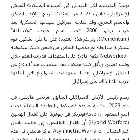
نوعية التدريب. لكن التعديل في العقيدة العسكرية للجيش
الإسرائيلي، يبقى دائمًا ضمن المثلث: الردع، والإنذار المبكر،
والحسم السريع. وقد عدلت إسرائيل عقيدتها العسكرية بعد
حرب يوليو 2006 تحت اسم جديد، “الاندفاعة”
(Momentum)، وترتكز هذه العقيدة على ما يلي: تشكيل قوة
عسكرية مترابطة مع بعضها البعض من ضمن شبكة عنكبوتية
(Networked)تكون قادرة على استهداف قدرات العدو خلال
وقت قصير، وبأقل كلفة ممكنة، كما استحدث مبدأ الدفاع عن
الداخل الإسرائيلي بعدما استهدفت الصواريخ التي أطلقها
حزب الله آنذاك على إسرائيل.
رسم رئيس الأركان الإسرائيلي السابق، هرتسي هاليفي، في
عام 2023، عقيدة جديدة لاستكمال العقيدة السابقة تحت
اسم الصعود (Ascent)وترتكز في جوهرها على القتال الهجين
(Hybrid Warfare) أي القتال التقليدي، إلى جانب القتال
غير المتماثل (Asymmetric Warfare) وركز هاليفي في هذه
العقيدة على العنصر البشري، ومواجهة التهديدات الخارجية،