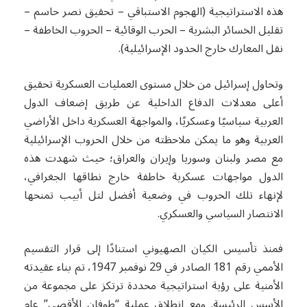
هذه الاستراتيجية (الهجوم الاستباقي – تحقيق نصر حاسم –
تقليل الخسائر البشرية – الحرب الوقائية – الحروب الخاطفة –
نقل المعارك خارج الحدود الإسرائيلية).
وتحاول إسرائيل من خلال مستوى العمليات العسكرية تحقيق
أعلى معدلات الدفاع الداخلية عن طريق إضعاف الدول
العربية سياسيًا وعسكريًا، والمواجهة العسكرية داخل الأراضي
العربية وهو ما يمكن ملاحظته من خلال الحروب الإسرائيلية
مع مصر ولبنان وسوريا وإيران والعراق؛ حيث شهدت هذه
الدول مواجهات عسكرية خاطفة خارج نطاقها الجغرافي،
لإنهاء تلك الحروب في وضعية أفضل لتل أبيب تمنحها
الانتصار السياسي والعسكري.
فمنذ تأسيس الكيان الصهيوني استنادًا إلى قرار التقسيم
الأممي رقم 181 الصادر في 29 نوفمبر 1947، تم بناء عقيدته
الأمنية على رؤية استراتيجية محددة ترتكز على مجموعة من
الأسس الرئيسة. ومع انطلاق عملية “طوفان الأقصى” عام