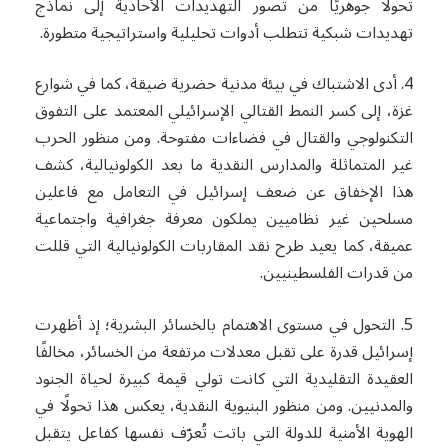
تحولًا جوهريًا من تصور التهديدات الأحادية إلى نماذج
تهديدات شبكية تتطلب أدوات تحليلية واستراتيجية متطورة.
4. أدى الاشتباك في بيئة مدنية حضرية ضيقة، كما في شوارع
غزة، إلى كسر النمط القتالي الإسرائيلي المعتمد على التفوق
التكنولوجي والقتال في فضاءات مفتوحة. ومن منظور الحرب
غير المتماثلة والمدارس النقدية ما بعد الكولونيالية، كشف
هذا الإخفاق عن ضعف إسرائيل في التعامل مع فاعلين
مسلحين غير نظاميين يملكون معرفة جغرافية واجتماعية
عميقة، كما يعيد طرح نقد المقاربات الكولونيالية التي قللت
من قدرات الفلسطينيين.
5. التحول في مستوى الاهتمام بالخسائر البشرية؛ إذ أظهرت
إسرائيل قدرة على تقبل معدلات مرتفعة من الخسائر، مخالفًا
العقيدة التقليدية التي كانت تولي قيمة كبيرة لحياة الجنود
والمدنيين. ومن منظور البنيوية النقدية، يعكس هذا تحولًا في
الهوية الأمنية للدولة التي باتت تُعرّف نفسها كفاعل يتقبل