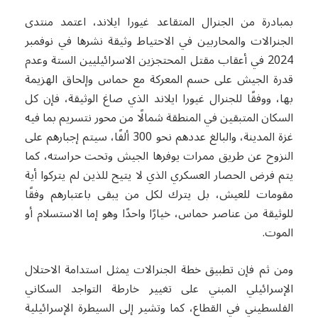
بمبادرة من الجنرال المتقاعد غيورا ايلاند، اعتمد منتدى
الجنرالات والمحاربين في الاحتياط وثيقة نشرها في نوفمبر
2024 في أعقاب مقتل المحتجزين الاسرائيليين الستة وعدم
قدرة الجيش على حسم المعركة مع حماس وإلحاق الهزيمة
بها، ووفقًا للجنرال غيورا ايلاند الذي صاغ الوثيقة، فإن كل
السكان المتبقين في المنطقة شمالًا من محور نتسريم بما فيه
غزة المدينة، والبالغ عددهم نحو 300 ألفًا، سيتم إجبارهم على
النزوح عن طريق ممرات يوفرها الجيش وتحت حراسته، كما
يتم فرض الحصار العسكري الذي لا يتيح للذين لم يتركوا أية
مقومات للعيش، بل يترك لكل من يبقى باعتبارهم وفقًا
للوثيقة من عناصر حماس، خيارًا واحدًا وهو إما الاستسلام أو
الموت.
ومن ثم فإن تطبيق خطة الجنرالات يمثل استدامة الاحتلال
الإسرائيلي المبني على تغيير خارطة التواجد السكاني
الفلسطيني في القطاع، كما وتشير إلى السيطرة الإسرائيلية