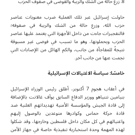
8. زرع حالة من الشك والريبة والفوضى في صفوف الحزب
حاولت إسرائيل عبر تلك العملية ضرب معنويات عناصر
حزب الله، وزرع حالة من الشك والريبة في صفوفه؛
فالتفجيرات جاءت من داخل الأجهزة التي يعتمد عليها عناصر
الحزب ويحملونها، وهو ما تسبب في فوضى غير مسبوقة
نتيجةً للمفاجأة من جانب، والكم الهائل من الإصابات التي
نجمت عنها من جانب آخر.
خامسًا: سياسة الاغتيالات الإسرائيلية
في أعقاب هجوم 7 أكتوبر، أطلق رئيس الوزراء الإسرائيل
بنيامين نتنياهو ووزير الدفاع السابق يوآف غالانت بالإضافة
إلى قادة الجيش والمؤسسة الأمنية تهديداتهم العلنية ضد
قادة حركة حماس وكوادرها متوعدين بالوصول إليهم
واغتيالهم في كل مكان داخل فلسطين وخارجها، وقد شكلوا
لهذه المهمة وحدة استخبارية تنفيذية خاصة في جهاز الأمن