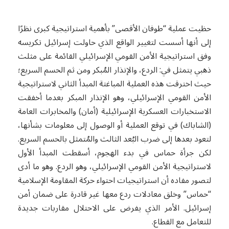
حظيت عملية “طوفان الأقصى” بأهمية استراتيجية كبرى نظرًا
إلى أنها أسست لتغيير الواقع الذي حاولت إسرائيل تكريسه
وفق استراتيجية الأمن القومي الإسرائيلي القائمة على مثلث
ذهبي يتمثل في: الردع، والإنذار المُبكر ومن ثم الحسم السريع؛
حيث اخترقت هذه العملية المباغتة المبدأ الثاني لاستراتيجية
الأمن القومي الإسرائيلي، وهو الإنذار المبكر بعدما أخفقت
الاستخبارات العسكرية الإسرائيلية (أمان) والمخابرات العامة
(الشاباك) في توقع العملية أو الوصول إلى معلومات بشأنها،
لتعود بعدها إلى ضرب البُعد الثالث والمُتمثل بالحسم السريع.
لكن جرأة حماس في بدء الهجوم، أسقطت المبدأ الأول
لاستراتيجية الأمن القومي الإسرائيلي، وهو الردع. وهو ما أدى
لتصور مفاده أن استراتيجيات احتواء حركة المقاومة الإسلامية
“حماس” وخلق معادلات ردع معها غير قادرة على ضمان أمن
إسرائيل. الأمر الذي يفرض على الاحتلال مقاربات جديدة
للتعامل مع القطاع.