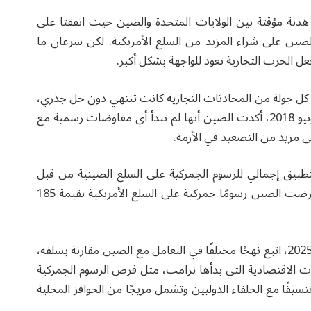
غم من ذلك، تم الإعلان في مايو 2018 عن هدنة مؤقتة بين الولايات المتحدة والصين حيث اتفقتا على
لصين على شراء المزيد من السلع الأمريكية. لكن سرعان ما
ل الحرب التجارية تعود للواجهة بشكل أكبر.
 كل جولة من المحادثات التجارية كانت تنتهي دون حل جذري،
وكان يُظهر كل طرف تمسكًا بمواقف متشددة. وفي يونيو 2018، أكدت الصين أنها لم تبدأ أي مفاوضات رسمية مع
لى مزيد من التصعيد في الأزمة.
بتطبيق إجمالي للرسوم الجمركية على السلع الصينية من قبل
الولايات المتحدة بلغ 550 مليار دولار أمريكي، بينما فرضت الصين رسومًا جمركية على السلع الأمريكية بقيمة 185
وخلال فترة رئاسة الرئيس الأمريكي جو بايدن 2021 – 2025، اتبع نهجًا مختلفًا في التعامل مع الصين مقارنة بسلفه،
ت الاقتصادية التي بدأها ترامب، مثل فرض الرسوم الجمركية
تنسيقًا مع الحلفاء الدوليين وتشمل مزيجًا من الحوافز المحلية