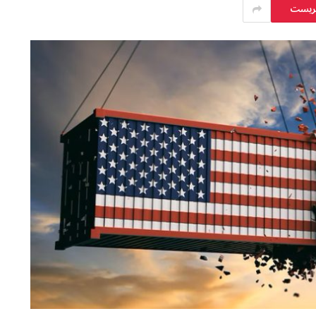
يريست