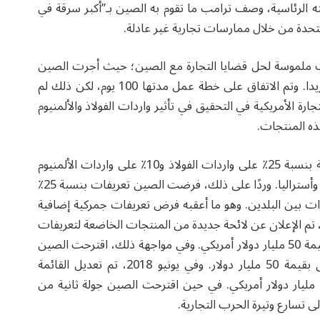
تجارية. وفي مايو 2016، أثناء حملته الرئاسية، وصف ترامب ما تقوم به الصين بـ”أكبر سرقة في
لمتحدة من خلال ممارسات تجارية غير عادلة.
تخاذ خطوات ملموسة لحل قضايا التجارة مع الصين؛ حيث أجرت الصين
زيارة رسمية إلى منتجع ترامب في مار-أ-لاجو في فلوريدا. وتم الاتفاق على خطة عمل مدتها 100 يوم، لكن ذلك لم
رة الأمريكية في التحقيق في تأثير واردات الفولاذ والألمنيوم
ه المنتجات.
وبحلول مارس 2018، فرضت الولايات المتحدة تعريفة بنسبة 25٪ على واردات الفولاذ و10٪ على واردات الألمنيوم
من معظم الدول، باستثناء بعض الدول مثل الأرجنتين وأستراليا. وردًا على ذلك، فرضت الصين تعريفات بنسبة 25٪
 التوترات بين البلدين. وهو ما أعقبه فرض تعريفات جمركية إضافية
لى منتجات أخرى في وقت لاحق. وخلال أبريل 2018، تم الإعلان عن لائحة جديدة من المنتجات الخاضعة لتعريفات
جمركية أمريكية بنسبة 25٪، والتي شملت منتجات بقيمة 50 مليار دولار أمريكي. وفي مواجهة ذلك، اقترحت الصين
تطبيق تعريفات مشابهة على منتجات أمريكية أخرى بقيمة 50 مليار دولار. وفي يونيو 2018، تم تعديل القائمة
الصينية لتشمل 545 منتجًا، لتصل التعريفات إلى 34 مليار دولار أمريكي. في حين اقترحت الصين جولة ثانية من