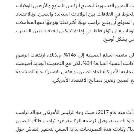
، حين أدى دونالد ترامب اليمين الدستورية ليصبح الرئيس السابع والأربعين للولايات
حوظ في العلاقات بين الولايات المتحدة والصين. وبالاعتماد
لمتوقع أن يتبع ترامب نهجًا أكثر تقلبًا وتوجهًا نحو المعاملات
وماسية لن تؤثر فقط في إعادة تشكيل العلاقات بين البلدين،
لمي بشكل أوسع.
فقد رفع ترامب إجمالي معدل التعريفات الجمركية على معظم السلع الصينية إلى 145%. وبذلك، ارتفعت الرسوم
المفروضة على الواردات من الصين بشكل كبير؛ حيث كانت النسبة السابقة 34%، لكن مع التحديث الجديد أصبحت
 التجارية الأمريكية تجاه الصين، ويعكس الاستراتيجية المتشددة
ع الصين وتعزيز مصالح الاقتصاد الأمريكي.
نشأت الحرب التجارية بعد سلسلة من الأحداث التي بدأت منذ عام 2017؛ حيث وجه الرئيس الأمريكي دونالد ترامب
ارة الصينية، وقبل ترشحه للرئاسة، غرد ترامب قائلًا: “الصين
ادنا”. وكانت هذه التصريحات بداية السعي لتحفيز النقاش حول