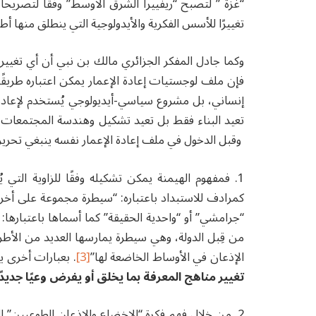
“غزة ” لتصبح “ريفييرا الشرق الأوسط” وفقًا لتصريحا
تغييرًا للأسس الفكرية والأيدولوجية التي ينطلق منها أ
وكما جادل المفكر الجزائري مالك بن نبي أن أي تغيير 
فإن ملف لوجستيات إعادة الإعمار يمكن اعتباره طريقً
إنساني، بل مشروع سياسي-أيديولوجي يُستخدم لإعادة 
تعيد البناء فقط بل تعيد تشكيل وهندسة المجتمعات
وقبل الدخول في ملف إعادة الإعمار نفسه ينبغي تحرير
كمرادف للاستبداد باعتباره: “سيطرة مجموعة على أخر
“جرامشي” أو “واحدية الحقيقة” كما أسماها باعتبارها:
من قِبل الدولة، وهي سيطرة يمارسها العديد من الأطرا
الإذعان في الأوساط الخاضعة لها”
[3]
. بعبارات أخرى ي
تغيير مناهج المعرفة بما يخلق أو يفرض وعيًا جديدًا،
2. من خلال فهم فكرة “الإخضاع والإذعان الطوعيين”