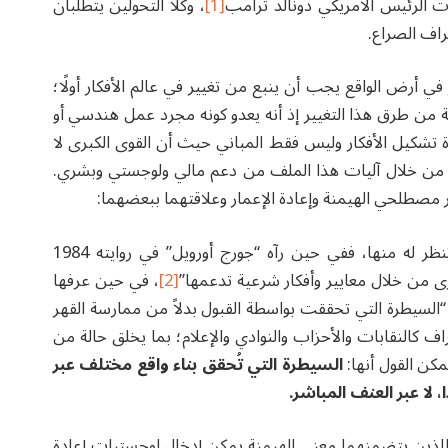
ت الرئيس الأمريكي دونالد ترامب
[1]
، وكلا التحولين يتطلبان
طراف الصراع.
في أرض الواقع يجب أن ينبع من تغيير في عالم الأفكار أولًا؛
ة من طرق هذا التغيير إذ أنه يعدو كونه مجرد عمل هندسي أو
تشكيل الأفكار وليس فقط المباني حيث أن القوى الكبرى لا
 من خلال آليات هذا الملف من دعم مالي ولوجستي وبشري.
 مصطلحي الهيمنة وإعادة الإعمار وعلاقتهما ببعضهما:
1. فمفهوم الهيمنة يمكن تشكيله وفقًا للزاوية التي يُنظر له منها، ففي حين رآه “جورج أورويل” في روايته 1984
ى من خلال معايير وأفكار شرعية تدعمها”
[2]
، في حين عرفها
 “السيطرة التي تحققت بواسطة القبول بدلاً من ممارسة القهر
ف كالنقابات والأحزاب والنوادي والإعلام؛ بما يخلق حالة من
مكن القول أنها:
السيطرة التي تُحقق بناء واقع مختلف عبر
 لا عبر العنف المباشر.
 اللذين يتضمنهما معنى الهيمنة يمكن إدخال لوجستيات إعادة