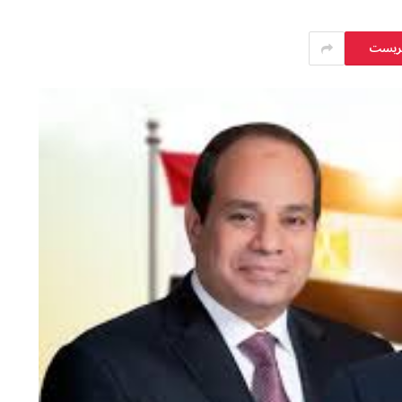
يريست