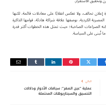
زن وتحقيق الاستقرار.
ة إعلان تحالف، ولا تعكس انقلابًا على معادلات قائمة، لكنها
مصرية الكردية، بوصفها علاقة شراكة هادئة، قوامها الذاكرة
هكته الصراعات الصاخبة؛ حيث تمثل هذه الخطوات أكثر قدرة
ما تُبنى على السياسة.
يسبوك
تويتر
بينتيريست
لينكدإن
Tumblr
البريد
الإلكتروني
التالي
عملية “عين الصقر”: سياقات الأدوار ودلالات
التنسيق والسيناريوهات المحتملة