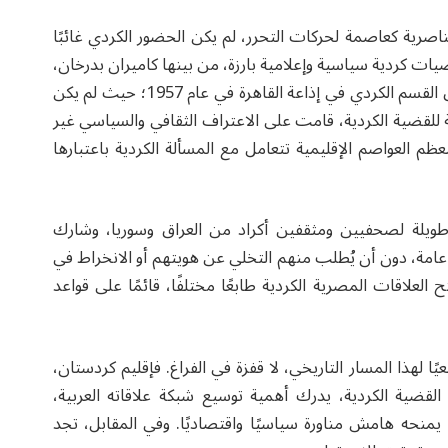
صرية كعاصمة لحركات التحرر، لم يكن الحضور الكردي غائبًا
كردية سياسية وإعلامية بارزة، من بينها كاميران بدرخان،
الذي اتخذ من القاهرة مركزًا لنشاطه، وأسهم في إطلاق القسم الكردي في إذاعة القاهرة في عام 1957؛ حيث لم يكن
عية للقضية الكردية، قامت على الاعتراف الثقافي والسياسي غير
م العواصم الإقليمية تتعامل مع المسألة الكردية باعتبارها
طويلة لصحفيين ومثقفين أكراد من العراق وسوريا، وشارك
امة، دون أن يُطلب منهم التخلي عن هويتهم أو الانخراط في
لعلاقات المصرية الكردية طابعًا مختلفًا، قائمًا على قواعد
يًا لهذا المسار التاريخي، لا قفزة في الفراغ. فإقليم كردستان،
قضية الكردية، يدرك أهمية توسيع شبكة علاقاته العربية،
منحه هامش مناورة سياسيًا واقتصاديًا. وفي المقابل، تجد