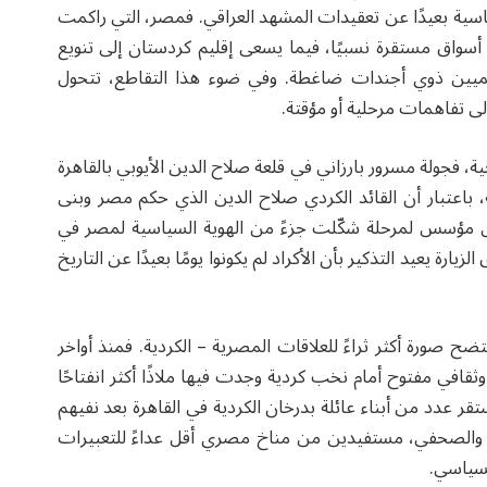
اسية بعيدًا عن تعقيدات المشهد العراقي. فمصر، التي راكمت
سواق مستقرة نسبيًا، فيما يسعى إقليم كردستان إلى تنويع
إقليميين ذوي أجندات ضاغطة. وفي ضوء هذا التقاطع، تتحول
إلى تفاهمات مرحلية أو مؤقتة.
خية، فجولة مسرور بارزاني في قلعة صلاح الدين الأيوبي بالقاهرة
، باعتبار أن القائد الكردي صلاح الدين الذي حكم مصر وبنى
بل مؤسس لمرحلة شكّلت جزءً من الهوية السياسية لمصر في
ة يعيد التذكير بأن الأكراد لم يكونوا يومًا بعيدًا عن التاريخ
تتضح صورة أكثر ثراءً للعلاقات المصرية – الكردية. فمنذ أواخر
افي مفتوح أمام نخب كردية وجدت فيها ملاذًا أكثر انفتاحًا
تقر عدد من أبناء عائلة بدرخان الكردية في القاهرة بعد نفيهم
ري والصحفي، مستفيدين من مناخ مصري أقل عداءً للتعبيرات
لسياسي.