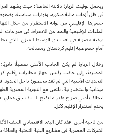
ويحمل توقيت الزيارة دلالته الخاصة؛ حيث يشهد العراق
في ظل أزمات مالية متكررة، وتوترات سياسية، وضغوط 
حضورها الإقليمي من بوابة الاستقرار من خلال انت
الملفات الإقليمية والبعد عن الانخراط في صراعات الم
برغبة مصرية في لعب دور الوسيط المتزن، الذي يحا
أمام خصوصية إقليم كردستان ومصالحه.
وخلال الزيارة لم يكن الجانب الأمني تفصيلًا ثانو
المصرية، إلى جانب رئيس جهاز مخابرات إقليم كردست
التحديات الأمنية التي لم تعد محصورة داخل الحدود. ف
ميدانية واستخباراتية، تلتقي مع التجربة المصرية الط
لتحالف أمني صريح بقدر ما يفتح باب تنسيق عملي، قائ
يخدم استقرار الإقليم ككل.
من ناحية أخرى، فقد كان البعد الاقتصادي الملف الأكث
الشركات المصرية في مشاريع البنية التحتية والطاقة 