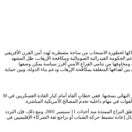
إدراكها لخطورة الانسحاب من ساحة مضطربة تُهدد أمن القرن الأفريقي
دعم الحكومة الفيدرالية الصومالية ومكافحة الإرهاب، ظل المشهد
خاوفها من تنامي الفراغٍ الأمنيٍ أفرز سياسة يمكن وصفها
ين أهدافها المتعلقة بمكافحة الإرهاب ودعم بناء الدولة، وبين حماية
يبدو أن الرئيس الأمريكي دونالد ترامب لم يُبدِ حماسة حقيقية للإبقاء على القوات الأمريكية في الصومال على الرغم من أنه لم يتخذ بعد القرار النهائي بسحبها. ففي خطابٍ ألقاه أمام كبار القادة العسكريين في 30
لقوات في مهام داخلية تخدم المصالح الأمريكية المباشرة.
ويعكس هذا التوجه ملامح السياسة الخارجية الانعزالية التي ميّزت إدارة ترامب، والتي سعت إلى تقليص الانخراط العسكري الأمريكي في مناطق النزاع الممتدة منذ أحداث 11 سبتمبر 2001. ومع ذلك، فإن التردد
مال إعادة تنشيط حركة الشباب أو تراجع ثقة الشركاء الإقليميين في