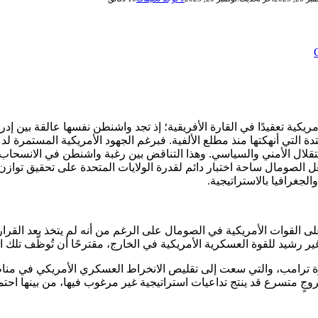
مريكية تعقيدًا في القارة الأفريقية؛ إذ تجد واشنطن نفسها عالقة بين 
 التي أنهكتها منذ مطلع الألفية. فبرغم الجهود الأمريكية المستمرة ل
ل الأمني والسياسي. وهذا التناقض بين رغبة واشنطن في الانسحاب وم
عل الصومال ساحة اختبار دائم لقدرة الولايات المتحدة على تحقيق توازن ب
الجغرافيا بالاستراتيجية.
 رشيد للقوة العسكرية الأمريكية في الخارج، مقترحًا أن تُوظَّف تلك ا
روجٍ متسرع قد ينتج تداعيات استراتيجية غير مرغوب فيها، من بينها احت