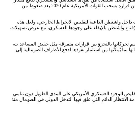
الإصلاح في الصومال، بدلًا من الاكتفاء بالإدارة الأمنية للأزمة. ويُساعدها في ذلك إرث التجربة السابقة خلال ولايته الأولى؛ حين تراجع ترامب عن قراره بسحب القوات الأمريكية عام 2020 بعد ضغوط من
ت داخل واشنطن الداعية لتقليص الانخراط الخارجي، ولعل هذه
قناع واشنطن بالإبقاء على وجودها العسكري، مع عرض تسهيلات
تتسم تحركاتها بالتجزؤ بين قرارات متفرقة مثل خفض المساعدات،
ا بما يُمكّنها من استثمار نفوذها لدفع الأطراف الصومالية إلى
مح بتقليص الوجود العسكري الأمريكي على المدى الطويل دون تنامي
ة الانتظار الدائم التي علق فيها التدخل الدولي في الصومال منذ