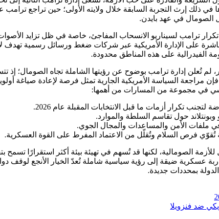
ل الصومال في عهد بايدن.
شى تكرار ترامب لسيناريو الانسحاب المفاجئ، خاصة في ظل تزايد الأصوا
شرة على الإدارة الأمريكية عبر شركات ضغط ورسائل رسمية تهدف لإ
مة الفيدرالية على هذه المناطق محدودة.
 لم تُعلن إدارة ترامب بوضوح عن رؤيتها الشاملة تجاه الصومال؛ إذ 
إن مراجعة السياسة الأمريكية الجارية تمثل فرصة لإعادة صياغة أولوياته
اسي في مجموعة من المسارات من أهمها:
جنب تكرار أزمات ما قبل الانتخابات المقبلة عام 2026.
 وبونتلاند حول تقاسم السلطة والموارد.
في ملفات الأمن والمساعدات والمجال الجوي.
قوّي فرص السلام وتُقلّل من الاعتماد المفرط على القوة العسكرية.
مل للأزمة الصومالية، لكنها قد تُسهم في تهيئة بيئة أكثر استقرارًا تس
ربة عسكرية ضيقة إلى رؤية سياسية شاملة تُعدّ الخيار الأنجع لوقف دوام
الدولة بمحددات جديدة.
يكي ضد فنزويلا