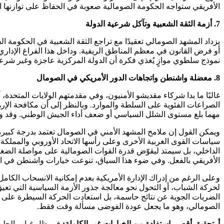
الأفريقي ستواجه الحكومة الصومالية صعوبة في الحفاظ على توازنها ا
7. أزمة الثقة الشعبية وتآكل شرعية الدولة
يزداد المشهد الصومالي تعقيدًا مع تراجع الثقة الشعبية في الحكومة ال
أو فرض القانون في معظم المناطق الريفية. وداخل هذا الفراغ الإداري،
نموذج سلطوي موازٍ يُغذي فكرة أن الدولة المركزية عاجزة وغير شر
8. معضلة واشنطن واتجاهات الدور الأمريكي في الصومال
غالبًا ما بدا شركاء مقديشو الأمنيون، وفي مقدمتهم الولايات المتح
الصراعات الفئوية على السلطة والموارد. وبالنظر إلى أن مكافحة الإ
مهما بلغ مستوى الشلل السياسي أو ضعف أداء الجيش الوطني. وقد واجه 
ويمكن القول إن ملامح المشهد الأمني في الصومال تعتمد بدرجة كبيرة ع
سياسات القوى الغربية الأخرى وعلى رأسها الاتحاد الأوروبي والمملك
الداخلي، بل سيمتد ليقوّض قدرة القوات الصومالية على مواصلة الضغط عل
الأفريقي بالفعل. وفي ضوء هذا السياق، تنوعت خيارات واشنطن في ا
وعلى الرغم من إدراك الإدارة الأمريكية بعدم إمكانية الانسحاب الكام
لحركة الشباب، أو التحول نحو معالجة جذور الأزمة السياسية التي تعيق
الصومالي، وهو ما يجعل عودة الفوضى مسألة وقت فقط.
أ. تحقيق أقصى استفادة من الخيارات غير الكاملة:
في ظل غياب الحلول