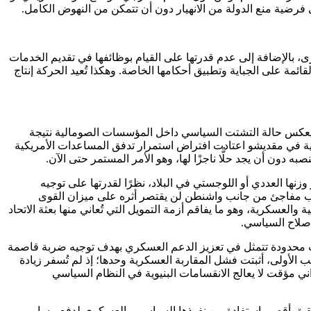
فرضية منع الدولة من الانهيار دون أن تتمكن من النهوض الكامل.
رى، بالإضافة إلى عدم قدرتها على القيام بوظائفها في تقديم الخدمات
مة على الجباية وتطبيق أحكامها الخاصة. وهكذا تُعيد الحركة إنتاج
 ما يعكس حالة التشتت السياسي داخل المؤسسات الصومالية نتيجة
سية في مقديشو اعتادت افتراض استمرار تدفق المساعدات الأمريكية
ون أن يجد حلًّا ناجزًا لها، وهو الأمر المستمر حتى الآن.
نها العددي أو اللوجستي في البلاد، نظرًا لقدرتها على توجيه
نسحاب مفاجئ من جانب واشنطن لن يقتصر أثره على ميزان القوى
لعسكرية، وهو ما يفاقم أزمة التمويل التي تُعاني منها بعثة الاتحاد
صلاح السياسي.
يارات محدودة تتمثل في تعزيز الدعم العسكري بهدف توجيه ضربة قاصمة
 الأولى، أثبتت فشل المقاربة العسكرية وحدها؛ إذ لم تُسفر زيادة
م 2025 رغم التصعيد الأمريكي. كما أن أي تفوق ميداني مؤقت لا يعالج الانقسامات البنيوية في النظام السياسي
تحقيق أقصى استفادة من نفوذها السياسي والعسكري لدفع مسار