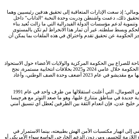
لتدخل في الملف الصومالي؛ إذ سعت الإدارات المتعاقبة إلى تحقيق هدفين رئيسيين وهما
 تحقيق ذلك، دعمت واشنطن ودربت وحدة النخبة “الداناب” داخل
نموية لدعم مؤسسات الدولة الفيدرالية التي ما زالت تُعيد بناء
تعزيز قدرته على الحكم وبسط سلطته. غير أن ثمار هذا الانخراط لم تكن بالمستوى
 تعجز الحكومة عن تحقيق تقدم واختراق في هذه الملفات بما يمكن أن
حة للصراع بين الحكومة المركزية والولايات الأعضاء حول الاستحواذ
على النفوذ والموارد، وقد انعكست هذه الانقسامات بشكل مباشر على فعالية الحرب والمواجهة العسكرية ضد حركة الشباب. فبينما انشغلت الحكومة خلال عامي 2024 و2025 بخلافات انتخابية مستمرة، نجح
المتمردون في شن هجمات مضادة واستعادة مناطق كانت القوات الحكومية قد حررتها في حملات عسكرية سابقة. كما أن تعليق بونتلاند تعاونها مع مقديشو في عام 2023 أضعف وحدة الصف الوطني، وأعاد
ولعل مأزق العلاقة المتأزمة بين السلطة المركزية الصومالية وأرض الصومال وتداعياته الإقليميةزادت المشهد تعقيدًا للخلاف التاريخي مع أرض الصومال، التي أعلنت استقلالها من طرف واحد في عام 1991
20 بعد إعلان الحكومة الفيدرالية تأسيس ولاية اتحادية جديدة في مناطق متنازع عليها، وهو ما صعد التوتر مع هرجيسا
ر خليج عدن، فإن انعدام الثقة بين الطرفين يُعطل أي تنسيق أمني
 الدعم العسكري قد يُفضي إلى انهيار مكتسبات الأمن الهش بطبيعته، بينما الاستمرار في
قوة اللازمة للحسم، ومن دون الدعم الخارجي الواسع سواء الأمريكي أو