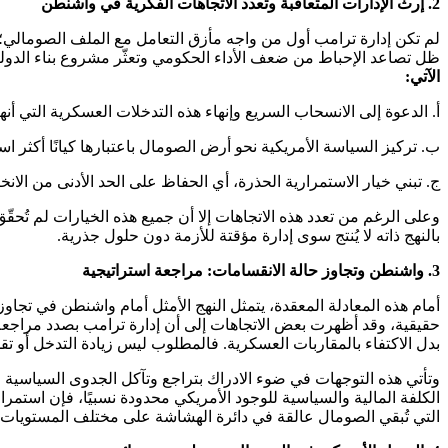
2. إرث الإدارات المتعاقبة وتعدد الاتجاهات الفكرية في واشنطن
لم تكن إدارة ترامب أول من واجه مأزق التعامل مع الملف الصومالي؛ 
ظل تصاعد الإحباط من ضعف الأداء الحكومي وتعثّر مشروع بناء الدو
الآتي:
أ. الدعوة إلى الانسحاب السريع وإنهاء هذه التدخلات العسكرية التي أنهكت 
ب. تركيز السياسة الأمريكية نحو أرض الصومال باعتبارها كيانًا أكثر استق
ج. تبني خيار الاستمرارية الحذرة، أي الحفاظ على الحد الأدنى من الان
وعلى الرغم من تعدد هذه الاتجاهات إلا أن جميع هذه الخيارات لم تُحقّق
بالنهج ذاته لا يُنتج سوى إدارة مؤقتة للأزمة دون حلول جذرية.
3. واشنطن وتجاوز حالة الانقسامات: مراجعة استراتيجية
أمام هذه المعادلة المعقدة، يتمثل النهج الأمثل أمام واشنطن في تجا
حقيقية، وقد أظهرت بعض الاتجاهات إلى أن إدارة ترامب بصدد مراجعة 
بدل الاكتفاء بالمقاربات العسكرية. فالمطلوب ليس زيادة التدخل أو تقليص
وتأتي هذه التوجهات في ضوء الادراك بتراجع وتآكل الجدوى السياسية للان
الكلفة المالية والسياسية للوجود الأمريكي محدودة نسبيًا، فإن استمراره
التي تُبقي الصومال عالقة في دائرة الهشاشة على مختلف المستويات 