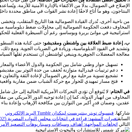
البنتاجون، وهو ما أتاح لاحقًا إعادة نشر القوات في مناطق محددة داخ
من ناحية أخرى، تُدرك القيادة الصومالية هذا التاريخ المتقلب، وتخ
المخاوف دفعت الحكومة الصومالية إلى محاولات ضغط دبلوماسية مبا
استراتيجية في موانئ بربرة وبوساسو، رغم أن السيطرة الفعلية للحكو
ب. إعادة ضبط العلاقة بين واشنطن ومقديشو:
حتى كتابة هذه السطور،
وتشديد في القيود الدبلوماسية، وزيادة في الضربات الجوية. ومع ذلك، ف
معالجة المعضلات الجوهرية.وينبغي لواشنطن أن تستخدم ثقلها السي
تسهيل حوار وطني شامل بين الحكومة والدول الأعضاء والمعارضة لت
دعم ترتيبات فيدرالية متوازنة تُخفف من حدة التوتر بين مقديشو
تشجيع تسوية مرحلية مع أرض الصومال لإعادة الثقة والتعاون 
فتح مسار تمهيدي للحوار مع حركة الشباب ضمن مقاربة واقعية تُ
في الختام
: لا يُتوقع أن تؤدي التحركات الأمريكية الحالية إلى حل شا
المخاوف من انهيار الدولة، كما إن إعادة توجيه الدور الأمريكي من مقا
عقدين، وضمان قدرٍ أكبر من التوازن بين مكافحة الإرهاب وإعادة بناء 
شاركها.
فيسبوك
تويتر
بينتيريست
لينكدإن
Tumblr
البريد الإلكتروني
السابق
تغيرات المشهد: قراءة في انتخابات مجلس النواب المصرية 2025
التالي
اتجاهات المواجهة: أهداف وسياقات وسيناريوهات التصعيد الأمر