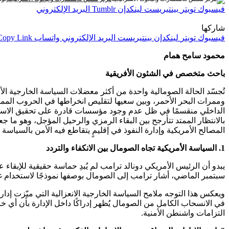
فيسبوك
تويتر
بينتيريست
لينكدإن
Tumblr
البريد الإلكتروني
شاركها
فيسبوك
تويتر
لينكدإن
بينتيريست
البريد الإلكتروني
واتساب
Copy Link
محمود سامح همام
باحث متخصص في الشئون الأفريقية
تُجسّد الحالة الصومالية واحدة من أكثر معضلات السياسة الخارجية الأ
وممرات البحر الأحمر، وبين سعيها لتقليص انخراطها في الحروب الممتدة
الداخلي منقسمًا في ظل عدم وجود مؤسسات قادرة على تحقيق الاستقلا
بالانتظار الممتد تتأرجح بين البقاء الرمزي والرحيل المؤجل، وهو ما ج
المصالح الأمريكية وإدارة النفوذ في إقليمٍ يتقاطع فيه الأمن بالسياسة و
1. السياسة الأمريكية تجاه الصومال بين الانكفاء والتردد
سبتمبر الماضي، أشار ترامب إلى الصومال بوصفها نموذجًا لاستخدام غير
في الانسحاب الكامل من الصومال يُظهر إدراكًا داخل الإدارة بأن أي خ
التزامات واشنطن الأمنية.