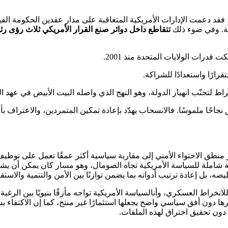
فقد دعمت الإدارات الأمريكية المتعاقبة على مدار عقدين الحكومة الف
لة. وفي ضوء ذلك
تتقاطع داخل دوائر صنع القرار الأمريكي ثلاث رؤى رئ
قدرات الولايات المتحدة منذ 2001.
رارًا واستعدادًا للشراكة.
خراط لتجنّب انهيار الدولة، وهو النهج الذي واصله البيت الأبيض في عهد 
 نجاحًا ملموسًا. فالانسحاب يهدّد بإعادة تمكين المتمردين، والاعتراف ب
وز منطق الاحتواء الأمني إلى مقاربة سياسية أكثر عمقًا تعمل على تو
شاملة للسياسة الأمريكية تجاه الصومال، وهو مسار كان يمكن أن يشكّ
ه، بل إعادة ترتيب أدواته بما يضمن توازنًا بين الأمن والتنمية والاستق
خراط العسكري، وأنالسياسة الأمريكية تواجه مأزقًا بنيويًا بين الرغبة ف
ا دون أفق سياسي واضح يجعلها استثمارًا غير منتج، كما إن الاكتفاء بسياس
دون تحقيق اختراق لهذه الملفات.