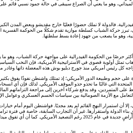
لميداني، وهو ما يعني أن الصراع سيبقى في حالة جمود نسبي قائم على 
فيدرالية. فالدولة لا تملك حضورًا فعليًا خارج مقديشو وبعض المدن الكب
 تبرز حركة الشباب كسلطة موازية تقدم شكلًا من الحوكمة القسرية القائ
عية، وهو ما يصعب من جهود إعادة بسط سلطتها.
دة، أكثر حرصًا من الحكومة الفيدرالية على مواجهة حركة الشباب، وهو
رهاب تمثل أولوية قصوى في الاستراتيجية الأمريكية، فإن النخب السيا
كل رئيس أمريكي منذ جورج دبليو بوش هذه المعضلة ذاتها وغادر منصبه د
لى حجم وطبيعة الدور الأمريكي؛ إذ تمتلك واشنطن نفوذًا يفوق بكثير وز
ة المتحدة التي غالبًا ما تحذو حذو الموقف الأمريكي. لذلك فإن أي ا
ى المتمردين، وقد يدفع شركاء آخرين إلى مراجعة التزاماتهم المالية وا
لتعامل مع الأزمة الصومالية بين سياسات الحسم العسكري وعوامل الإ
ل، إلا أن استمرار النهج القائم لم يعد مجديًا. فواشنطن اليوم أمام خ
 بناء الدولة واستقرارها. غير أن التجارب السابقة، خاصة في فترة ترامب
الضربات الجوية عن نتائج حاسمة، بل استعادت الحركة السيطرة على أراضٍ جديدة في عا
 السريعة والقادرة على حب الأزمة، تسعى إدارة ترامب الثانية إلى 