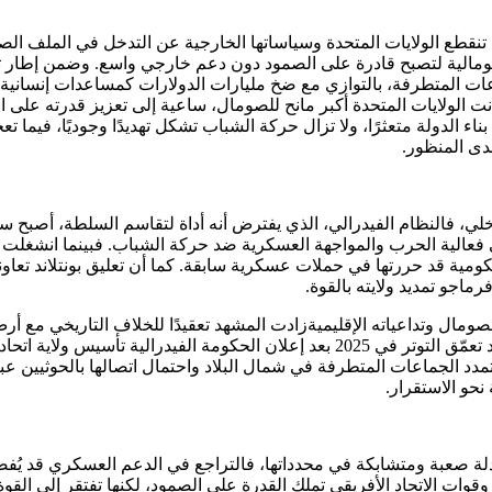
و بوش (2001-2009) في البيت الأبيض، لم تنقطع الولايات المتحدة وسياساتها الخارجية عن ا
الصومالية لتصبح قادرة على الصمود دون دعم خارجي واسع. وضمن إطار
اعات المتطرفة، بالتوازي مع ضخ مليارات الدولارات كمساعدات إنسانية وت
ري في عام 1991. وعلى مدى سنوات، كانت الولايات المتحدة أكبر مانح للصومال، ساعية إلى 
اء الدولة متعثرًا، ولا تزال حركة الشباب تشكل تهديدًا وجوديًا، فيما
دى المنظور.
ي، فالنظام الفيدرالي، الذي يفترض أنه أداة لتقاسم السلطة، أصبح سا
وطوّرت مؤسسات دولة فاعلة، بينما ترفض مقديشو الاعتراف بها. وقد تعمّق التوتر في 25
تمدد الجماعات المتطرفة في شمال البلاد واحتمال اتصالها بالحوثيين عب
نحو الاستقرار.
ها ومعها بعثة الاتحاد الأفريقي (AUSSOM) أمام معادلة صعبة ومتشابكة في محدداتها، فالتراجع في
ة وقوات الاتحاد الأفريقي تملك القدرة على الصمود، لكنها تفتقر إلى ال