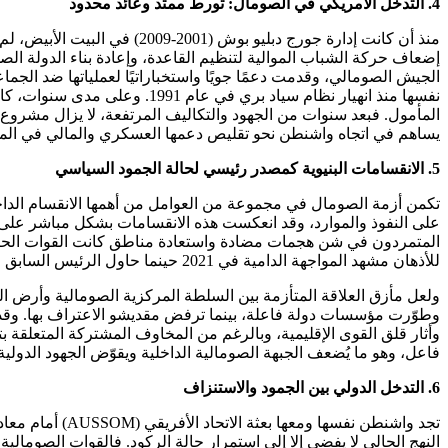
4. التدخل الأمريكي في الصومال: تورط ممتد وعائد محدود
منذ أن كانت إدارة جورج دبلي
إضعاف حركة الشباب الموالية لتنظيم القاعدة، وإعادة بناء الدولة 
الجيش الصومالي، وقدمت دعمًا جويًا واستخباراتيًا لعملياتها ضد الجم
نفسها منذ انهيار نظام سياد ب
المأمول. فبعد سنوات من الجهود والتكاليف المرتفعة، لا يزال مشروع بن
يساهم في اتجاه واشنطن نحو تقليص دعمها العسكري والمالي في الم
5. الانقسامات البنيوية كمصدر رئيسي لحالة الجمود السياسي
تكمن أزمة الصومال في مجموعة من العوامل من أهمها الانقسام الداخل
للأذهان مشهد المواجهة الدامية في 2021 حينما حاول الرئيس السابق فرماجو تمديد ولايته بالقوة.
وأثار قلق القوى الإقليمية، وبالرغم من المخاوف المشتركة المتعلقة ب
فاعل، وهو ما يُضعف الجبهة الصومالية الداخلية ويقوّض الجهود الدولية 
6. التدخل الدولي بين الجمود والاستنزاف
تجد واشنطن نفس
النهج الحالي لا يفضي إلا إلى استمرار حالة الركود. فالقوات الصومالي