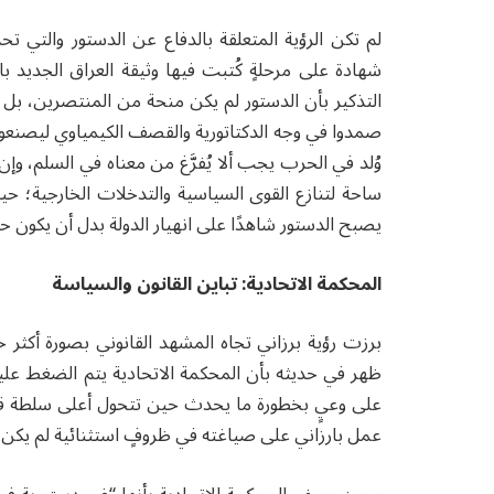
لم تكن الرؤية المتعلقة بالدفاع عن الدستور والتي ت
شهادة على مرحلةٍ كُتبت فيها وثيقة العراق الجديد بال
التذكير بأن الدستور لم يكن منحة من المنتصرين، بل ث
صمدوا في وجه الدكتاتورية والقصف الكيمياوي ليصنعوا ع
وُلد في الحرب يجب ألا يُفرَّغ من معناه في السلم، وإن ا
ساحة لتنازع القوى السياسية والتدخلات الخارجية؛ حي
يصبح الدستور شاهدًا على انهيار الدولة بدل أن يكون ح
المحكمة الاتحادية: تباين القانون والسياسة
برزت رؤية برزاني تجاه المشهد القانوني بصورة أكثر ح
ظهر في حديثه بأن المحكمة الاتحادية يتم الضغط عليه
على وعيٍ بخطورة ما يحدث حين تتحول أعلى سلطة قضائ
عمل بارزاني على صياغته في ظروفٍ استثنائية لم يكن بحا