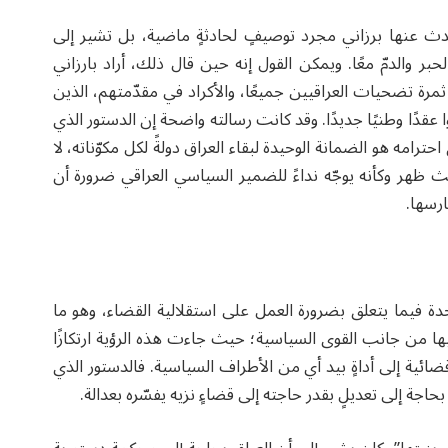
حدث عنها برزاني مجرد توصيفٍ لحادثةٍ ماضية، بل تشير إلى
حبر والدمّ معًا. ويمكن القول إنه حين قال ذلك، أراد بارزاني
مرة تضحيات العراقيين جميعًا، والأكراد في مقدّمتهم، الذين
قدًا وطنيًا جديدًا. وقد كانت رسالته واضحة إن الدستور الذي
حترامه هو الضمانة الوحيدة لبقاء العراق دولةً لكل مكوّناته، لا
ث ظهر وكأنه يوجّه نداءً للضمير السياسي العراقي ضرورة أن
ارسها.
دة فيما يتعلق بضرورة العمل على استقلالية القضاء، وهو ما
ا من جانب القوى السياسية؛ حيث جاءت هذه الرؤية ارتكازًا
ية إلى أداةٍ بيد أي من الأطراف السياسية. فالدستور الذي
جة إلى تعديلٍ بقدر حاجته إلى قضاءٍ نزيه يفسّره بعدالة.