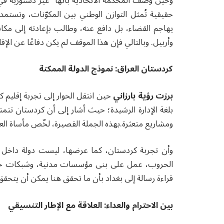
وحين وصف المحكمة الاتحادية بأنها “غير دستورية في 
حقيقية تُمثل التوازن الوطني بين المكوّنات، وتستمد
يهاجم القضاء، بل دافع عنه، وطالب بإعادته إلى مكانه
وأربيل. وبالتالي فإن هذا الموقف لم يكن دفاعًا عن الإق
كردستان العراق: نموذج الدولة الممكنة
برزت رؤية بارزاني
حين انتقل الحوار إلى تجربة إقليم ك
بلغة الإدارة الرشيدة؛ حيث أشار إلى أن كردستان تتم
ومشاريع متعثرة.بهذه الجملة القصيرة، لخّص مأساة العرا
وأن تجربة كردستان، كما عرضها، ليست دولة داخل الد
الحروب، عمل على بنى مؤسسات مدنية، وشبكات خدمات،
قراءة رسالة إلى بغداد بأن ما تحقق هنا يمكن أن يتحقق
بين الاحترام والعداء: العلاقة مع الإطار التنسيقي