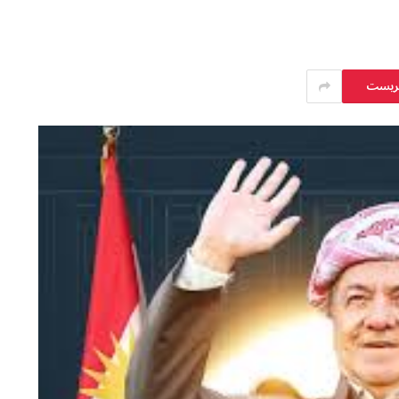
يريست