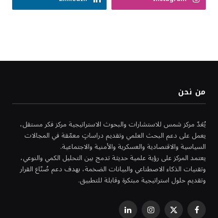
من نحن
يُعَدّ مركز شمس للاستشارات والبحوث الاستراتيجية مركز فكر مستقل،
يعمل على دعم البحث العلمي وتقديم دراساتٍ معمّقة في المجالات
السياسية والاقتصادية والعسكرية والأمنية والاجتماعية.
يعتمد المركز على رؤية علمية حديثة تدمج بين التحليل الكمي والنوعي،
وتقنيات الذكاء الاصطناعي والبيانات الضخمة، بهدف دعم صُنّاع القرار
وتقديم حلول استراتيجية مبتكرة وقابلة للتطبيق.
فيسبوك
X
الانستغرام
لينكدإن