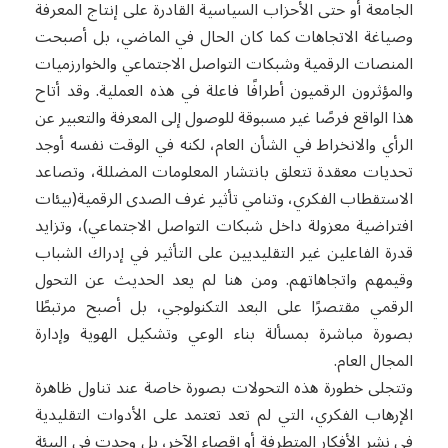
الجامعة أو حتى الأحزاب السياسية القادرة على إنتاج المعرفة
وصياغة الاتجاهات كما كان الحال في الماضي، بل أصبحت
المنصات الرقمية وشبكات التواصل الاجتماعي والخوارزميات
والمؤثرون الرقميون أطرافًا فاعلة في هذه العملية. وقد أتاح
هذا الواقع فرصًا غير مسبوقة للوصول إلى المعرفة والتعبير عن
الرأي والانخراط في الشأن العام، لكنه في الوقت نفسه أوجد
تحديات معقدة تتعلق بانتشار المعلومات المضللة، وتصاعد
الاستقطاب الفكري، وتنامي تأثير غرف الصدى الرقمية(بيئات
افتراضية معزولة داخل شبكات التواصل الاجتماعي)، وتزايد
قدرة الفاعلين غير التقليديين على التأثير في إدراك الشباب
وقيمهم واتجاهاتهم. ومن هنا لم يعد الحديث عن التحول
الرقمي مقتصرًا على البعد التكنولوجي، بل أصبح مرتبطًا
بصورة مباشرة بمسألة بناء الوعي وتشكيل الهوية وإدارة
المجال العام.
وتتجلى خطورة هذه التحولات بصورة خاصة عند تناول ظاهرة
الإرهاب الفكري، التي لم تعد تعتمد على الأدوات التقليدية
في نشر الأفكار المتطرفة أو إقصاء الآخر، بل وجدت في البيئة