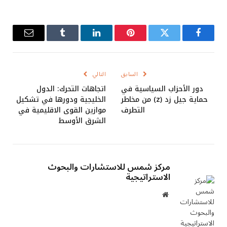
فيسبوك
تويتر
بينتيريست
لينكدإن
Tumblr
البريد
الإلكترو
السابق
التالي
دور الأحزاب السياسية في
اتجاهات التحرك: الدول
حماية جيل زد (z) من مخاطر
الخليجية ودورها في تشكيل
التطرف
موازين القوى الاقليمية في
الشرق الأوسط
مركز شمس للاستشارات والبحوث
الاستراتيجية
موقع
الويب