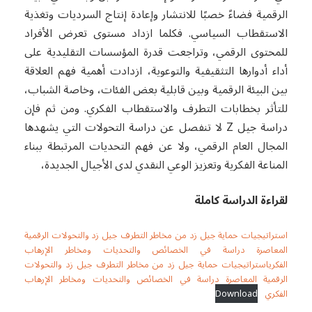
الرقمية فضاءً خصبًا للانتشار وإعادة إنتاج السرديات وتغذية
الاستقطاب السياسي. فكلما ازداد مستوى تعرض الأفراد
للمحتوى الرقمي، وتراجعت قدرة المؤسسات التقليدية على
أداء أدوارها التثقيفية والتوعوية، ازدادت أهمية فهم العلاقة
بين البيئة الرقمية وبين قابلية بعض الفئات، وخاصة الشباب،
للتأثر بخطابات التطرف والاستقطاب الفكري. ومن ثم فإن
دراسة جيل Z لا تنفصل عن دراسة التحولات التي يشهدها
المجال العام الرقمي، ولا عن فهم التحديات المرتبطة ببناء
المناعة الفكرية وتعزيز الوعي النقدي لدى الأجيال الجديدة،
لقراءة الدراسة كاملة
استراتيجيات حماية جيل زد من مخاطر التطرف جيل زد والتحولات الرقمية
المعاصرة دراسة في الخصائص والتحديات ومخاطر الإرهاب
الفكرياستراتيجيات حماية جيل زد من مخاطر التطرف جيل زد والتحولات
الرقمية المعاصرة دراسة في الخصائص والتحديات ومخاطر الإرهاب
الفكري
Download