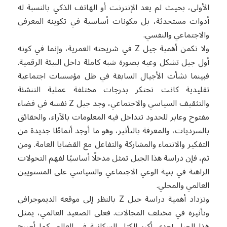
الأولى، بحيث لم يعد الإنترنت أو الهاتف الذكي بالنسبة له
أدوات مستحدثة، بل مكونات أساسية في تكوينه المعرفي
والاجتماعي والنفسي.
ولا تكمن أهمية جيل Z في شريحته العمرية، وإنما في كونه
أول جيل تشكل وعيه بصورة شبه كاملة داخل البيئة الرقمية.
فبينما نشأت الأجيال السابقة في ظل مؤسسات اجتماعية
تقليدية كانت تحتكر بدرجات مختلفة عملية التنشئة
والتثقيف السياسي والاجتماعي، وجد جيل Z نفسه في فضاء
مفتوح وعابر للحدود تتداخل فيه المعلومات بالآراء، والحقائق
بالسرديات، والمعرفة بالتأثير، وهو ما أوجد أنماطًا جديدة من
التفكير والانتماء والمشاركة والتفاعل مع القضايا العامة. ومن
ثم، فإن دراسة هذا الجيل تمثل مدخلًا أساسيًا لفهم التحولات
الراهنة في بنية الوعي الاجتماعي والسياسي على المستويين
العالمي والمحلي.
وتزداد أهمية دراسة جيل Z بالنظر إلى موقعه الديموجرافي
وتأثيره في مختلف المجالات. فعلى الصعيد العالمي، يمثل
هذا الجيل إحدى أكبر الكتل السكانية في العالم، كما أصبح