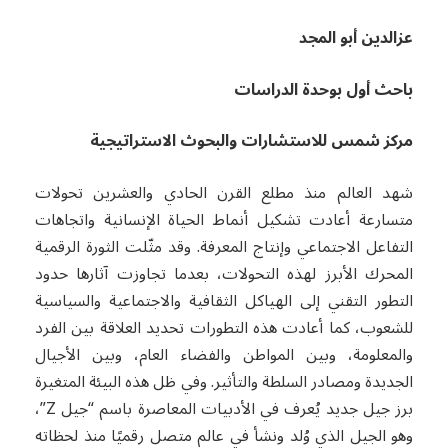
عزالدين أبو المجد
باحث أول بوحدة الدراسات
مركز شمس للاستشارات والبحوث الاستراتيجية
شهد العالم منذ مطلع القرن الحادي والعشرين تحولات
متسارعة أعادت تشكيل أنماط الحياة الإنسانية واتجاهات
التفاعل الاجتماعي وإنتاج المعرفة. وقد مثّلت الثورة الرقمية
المحرك الأبرز لهذه التحولات، بعدما تجاوزت آثارها حدود
التطور التقني إلى الهياكل الثقافية والاجتماعية والسياسية
للشعوب، كما أعادت هذه التطورات تحديد العلاقة بين الفرد
والمعلومة، وبين المواطن والفضاء العام، وبين الأجيال
الجديدة ومصادر السلطة والتأثير. وفي ظل هذه البيئة المتغيرة
برز جيل جديد يُعرف في الأدبيات المعاصرة باسم “جيل Z”،
وهو الجيل الذي وُلد ونشأ في عالم متصل رقميًا منذ لحظاته